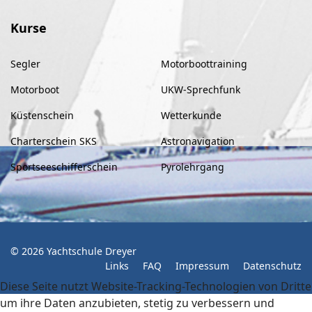
Kurse
Segler
Motorboottraining
Motorboot
UKW-Sprechfunk
Küstenschein
Wetterkunde
Charterschein SKS
Astronavigation
Sportseeschifferschein
Pyrolehrgang
© 2026 Yachtschule Dreyer
Links
FAQ
Impressum
Datenschutz
Diese Seite nutzt Website-Tracking-Technologien von Dritte
um ihre Daten anzubieten, stetig zu verbessern und